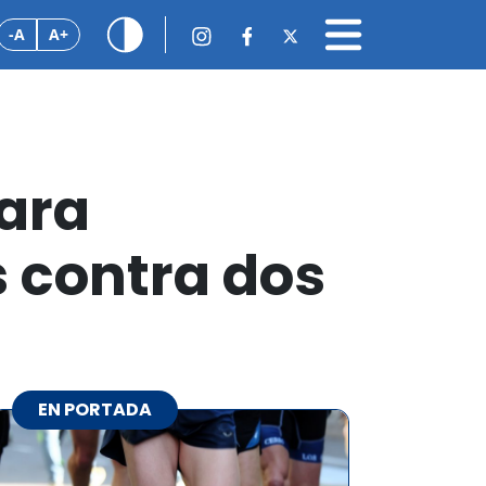
-A
A+
para
s contra dos
EN PORTADA