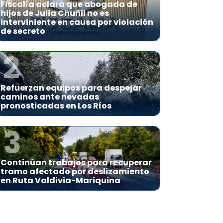
Fiscalía aclara que abogada de
hijos de Julia Chuñil no es
interviniente en causa por violación
de secreto
2
Refuerzan equipos para despejar
caminos ante nevadas
pronosticadas en Los Ríos
3
Continúan trabajos para recuperar
tramo afectado por deslizamiento
en Ruta Valdivia-Mariquina