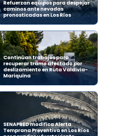
Refuerzan equipos para despejar
caminos ante nevadas
pronosticadas en Los Ríos
Continúan trabajos para
recuperar tramo afectado por
deslizamiento en Ruta Valdivia-
Mariquina
SENAPRED modifica Alerta
Temprana Preventiva en Los Ríos