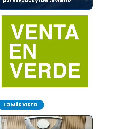
por nevadas y fuerte viento
LO MÁS VISTO
1