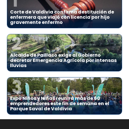
1
Corte de Valdivia confirma destitución de
enfermera que viajó con licencia por hijo
gravemente enfermo
2
Alcalde de Paillaco exige al Gobierno
decretar Emergencia Agrícola por intensas
lluvias
3
Expo Niños y Niñas reunirá más de 60
emprendedores este fin de semana en el
Parque Saval de Valdivia