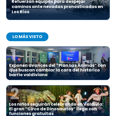
Refuerzan equipos para despejar
caminos ante nevadas pronosticadas en
Los Ríos
LO MÁS VISTO
1
Exponen avances del “Plan Las Ánimas” con
que buscan cambiar la cara del histórico
barrio valdiviano
2
Los niños seguirán celebrando en Valdivia:
El gran “Circo de Dinosaurios” llega con
funciones gratuitas