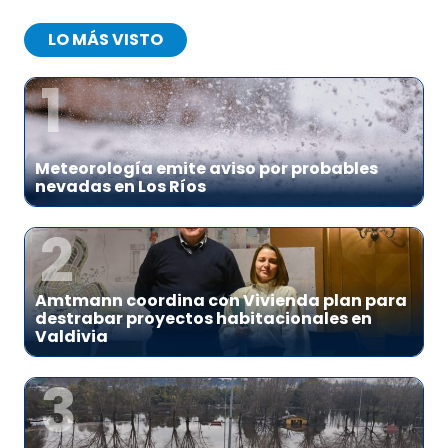
LO MÁS VISTO
1
Meteorología emite aviso por probables
nevadas en Los Ríos
2
Amtmann coordina con Vivienda plan para
destrabar proyectos habitacionales en
Valdivia
3