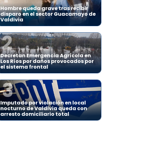
Hombre queda grave tras recibir
disparo en el sector Guacamayo de
Valdivia
2
Decretan Emergencia Agrícola en
Los Ríos por daños provocados por
el sistema frontal
3
Imputado por violación en local
nocturno de Valdivia queda con
arresto domiciliario total