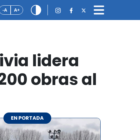
-A
A+
ivia lidera
200 obras al
EN PORTADA