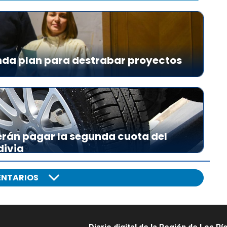
da plan para destrabar proyectos
erán pagar la segunda cuota del
divia
NTARIOS