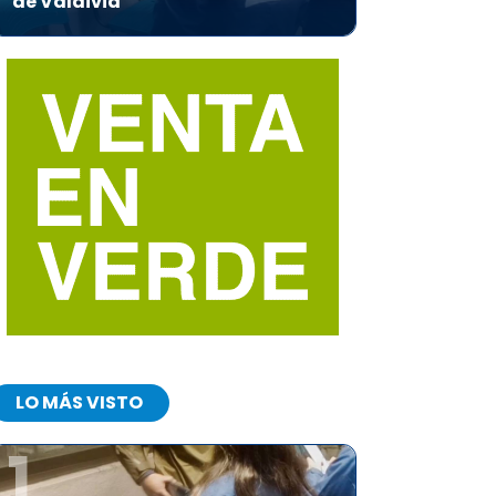
de Valdivia
LO MÁS VISTO
1