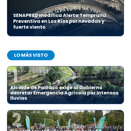
SENAPRED modifica Alerta Temprana
Preventiva en Los Ríos por nevadas y
fuerte viento
LO MÁS VISTO
1
Alcalde de Paillaco exige al Gobierno
decretar Emergencia Agrícola por intensas
lluvias
2