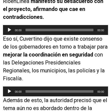
RioenLinea
manifestó su desacuerdo con
el proyecto, afirmando que cae en
contradicciones.
R
00:00
00:00
e
Eso sí, Cuvertino dijo que existe consenso
p
r
de los gobernadores en torno a trabajar para
o
mejorar la coordinación en seguridad
con
d
las Delegaciones Presidenciales
u
c
Regionales, los municipios, las policías y la
t
Fiscalía.
o
r
R
00:00
00:00
d
e
e
Además de esto, la autoridad precisó que el
p
a
r
tema aún no es abordado dentro de la