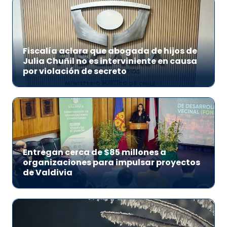
Fiscalía aclara que abogada de hijos de
Julia Chuñil no es interviniente en causa
por violación de secreto
Entregan cerca de $85 millones a
organizaciones para impulsar proyectos
de Valdivia