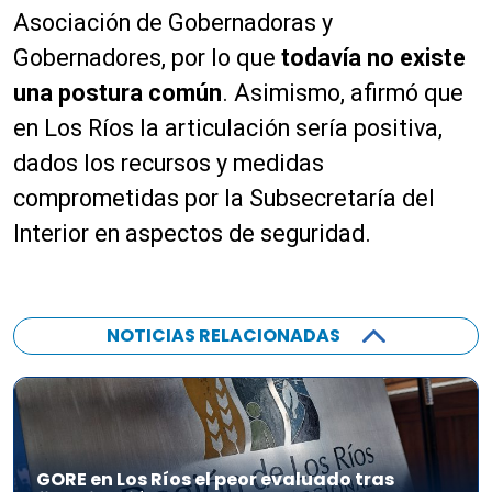
u
o
Asociación de Gobernadoras y
d
d
i
Gobernadores, por lo que
todavía no existe
u
o
c
una postura común
. Asimismo, afirmó que
t
en Los Ríos la articulación sería positiva,
o
dados los recursos y medidas
r
d
comprometidas por la Subsecretaría del
e
Interior en aspectos de seguridad.
a
u
d
i
NOTICIAS RELACIONADAS
o
GORE en Los Ríos el peor evaluado tras