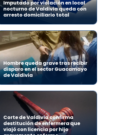
Imputado por violación en local
nocturno de Valdivia queda con
arresto domiciliario total
Hombre queda grave tras recibir
disparo en el sector Guacamayo
de Valdivia
Corte de Valdivia confirma
destitución de enfermera que
viajó con licencia por hijo