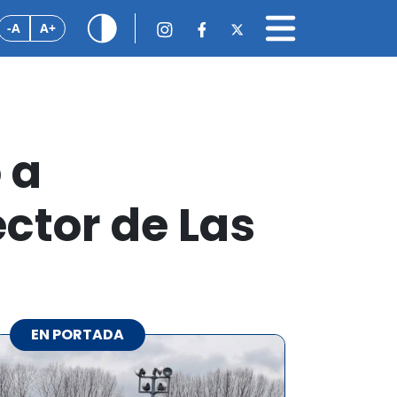
-A
A+
 a
ctor de Las
EN PORTADA