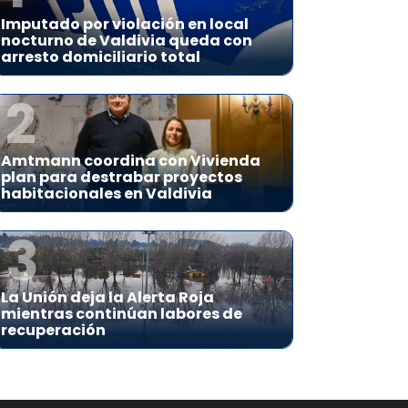
Imputado por violación en local
nocturno de Valdivia queda con
arresto domiciliario total
2
Amtmann coordina con Vivienda
plan para destrabar proyectos
habitacionales en Valdivia
3
La Unión deja la Alerta Roja
mientras continúan labores de
recuperación