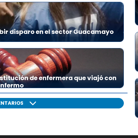
e
c
h
a
a
bir disparo en el sector Guacamayo
r
r
i
b
a
/
stitución de enfermera que viajó con
a
 enfermo
b
a
NTARIOS
j
o
p
a
r