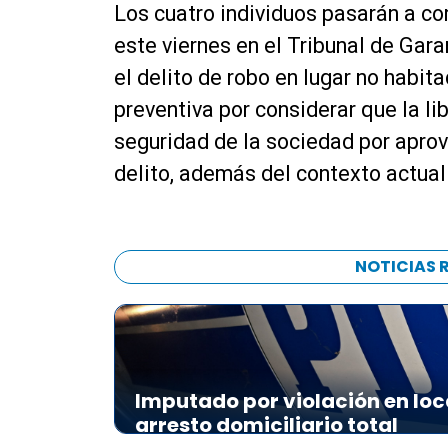
Los cuatro individuos pasarán a co
p
r
este viernes en el Tribunal de Gara
o
el delito de robo en lugar no habit
d
preventiva por considerar que la lib
u
c
seguridad de la sociedad por apro
t
delito, además del contexto actual
o
r
d
e
NOTICIAS 
a
u
d
i
o
Imputado por violación en loc
arresto domiciliario total