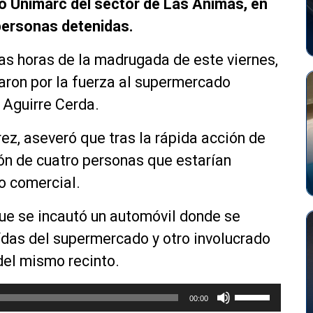
 Unimarc del sector de Las Ánimas, en
 personas detenidas.
ras horas de la madrugada de este viernes,
aron por la fuerza al supermercado
 Aguirre Cerda.
rez, aseveró que tras la rápida acción de
ón de cuatro personas que estarían
to comercial.
ue se incautó un automóvil donde se
das del supermercado y otro involucrado
 del mismo recinto.
U
00:00
t