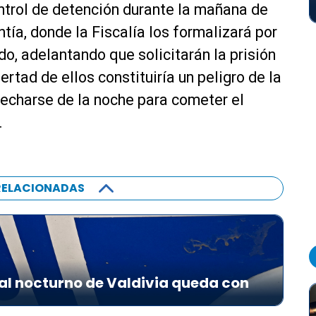
ntrol de detención durante la mañana de
i
l
ntía, donde la Fiscalía los formalizará por
i
ado, adelantando que solicitarán la prisión
z
ertad de ellos constituiría un peligro de la
a
l
vecharse de la noche para cometer el
a
.
s
t
e
c
RELACIONADAS
l
a
s
d
e
al nocturno de Valdivia queda con
f
l