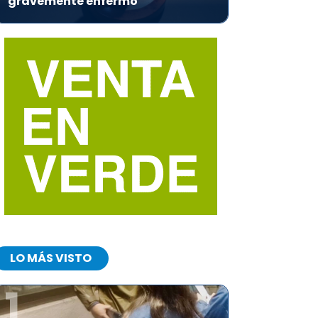
gravemente enfermo
LO MÁS VISTO
1