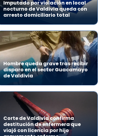
Imputado por violación en local
nocturno de Valdivia queda con
arresto domiciliario total
Hombre queda grave tras recibir
disparo en el sector Guacamayo
de Valdivia
Corte de Valdivia confirma
destitución de enfermera que
viajó con licencia por hijo