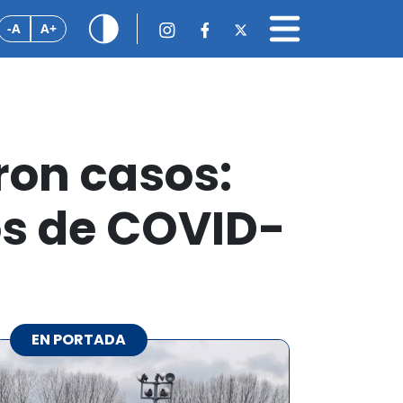
-A
A+
on casos:
os de COVID-
EN PORTADA