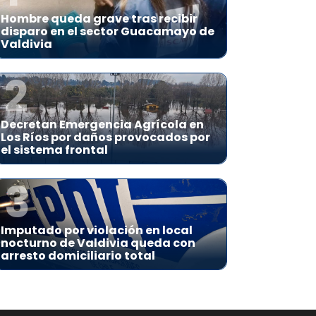
Hombre queda grave tras recibir
disparo en el sector Guacamayo de
Valdivia
2
Decretan Emergencia Agrícola en
Los Ríos por daños provocados por
el sistema frontal
3
Imputado por violación en local
nocturno de Valdivia queda con
arresto domiciliario total