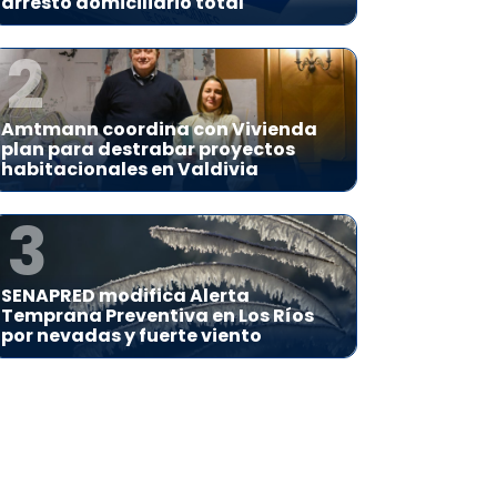
arresto domiciliario total
2
Amtmann coordina con Vivienda
plan para destrabar proyectos
habitacionales en Valdivia
3
SENAPRED modifica Alerta
Temprana Preventiva en Los Ríos
por nevadas y fuerte viento