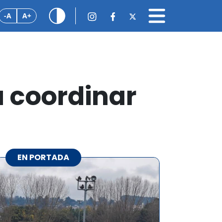
-A
A+
 coordinar
EN PORTADA