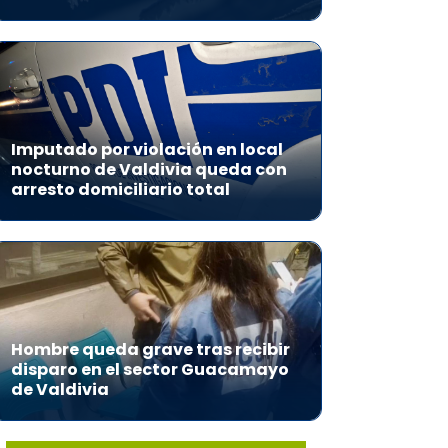
Imputado por violación en local
nocturno de Valdivia queda con
arresto domiciliario total
Hombre queda grave tras recibir
disparo en el sector Guacamayo
de Valdivia