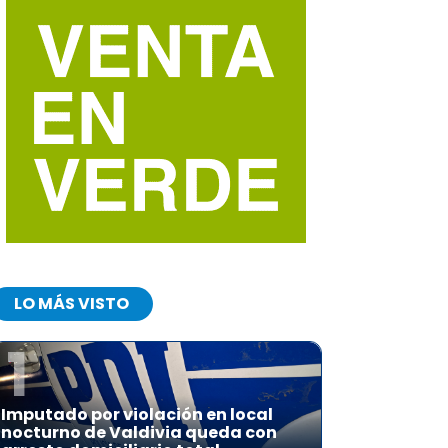
LO MÁS VISTO
1
Imputado por violación en local
nocturno de Valdivia queda con