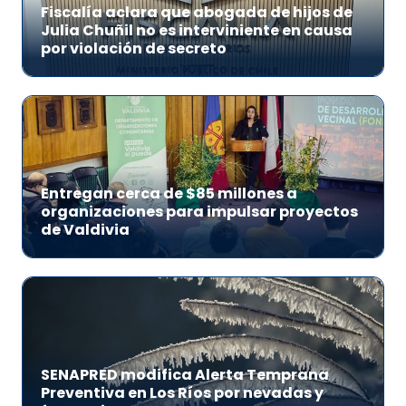
Fiscalía aclara que abogada de hijos de
Julia Chuñil no es interviniente en causa
por violación de secreto
Entregan cerca de $85 millones a
organizaciones para impulsar proyectos
de Valdivia
SENAPRED modifica Alerta Temprana
Preventiva en Los Ríos por nevadas y