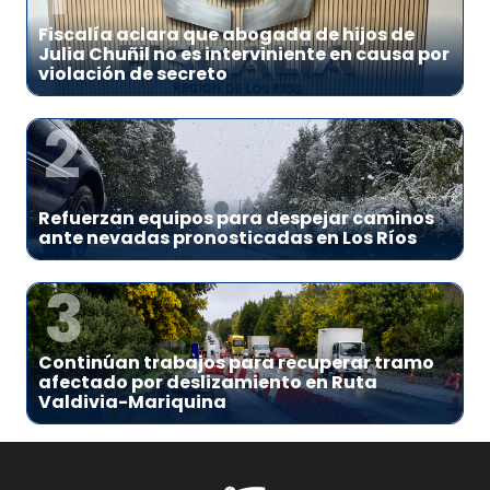
Fiscalía aclara que abogada de hijos de
Julia Chuñil no es interviniente en causa por
violación de secreto
2
Refuerzan equipos para despejar caminos
ante nevadas pronosticadas en Los Ríos
3
Continúan trabajos para recuperar tramo
afectado por deslizamiento en Ruta
Valdivia-Mariquina