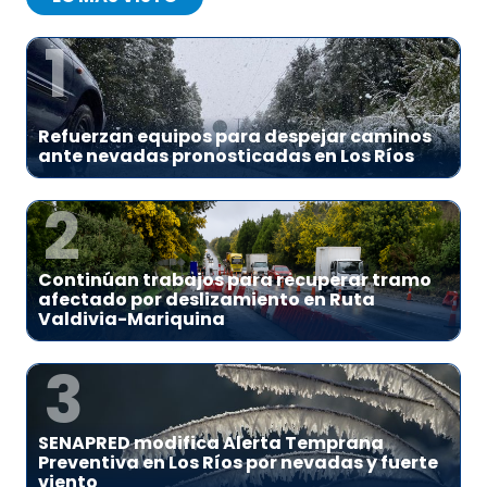
1
Refuerzan equipos para despejar caminos
ante nevadas pronosticadas en Los Ríos
2
Continúan trabajos para recuperar tramo
afectado por deslizamiento en Ruta
Valdivia-Mariquina
3
SENAPRED modifica Alerta Temprana
Preventiva en Los Ríos por nevadas y fuerte
viento