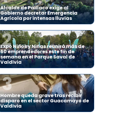
Alcalde de Paillaco exige al
Gobierno decretar Emergencia
Agrícola por intensas lluvias
2
Expo Niños y Niñas reunirá más de
60 emprendedores este fin de
semana en el Parque Saval de
Valdivia
3
Hombre queda grave tras recibir
disparo en el sector Guacamayo de
Valdivia