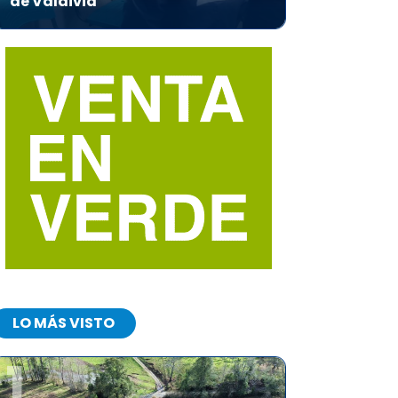
de Valdivia
LO MÁS VISTO
1