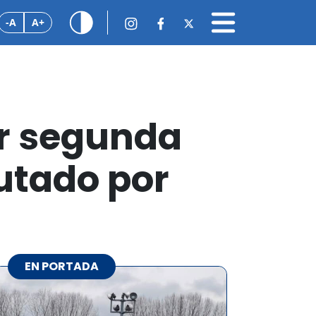
-A
A+
or segunda
utado por
EN PORTADA