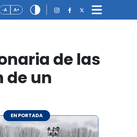
-A
A+
onaria de las
n de un
EN PORTADA