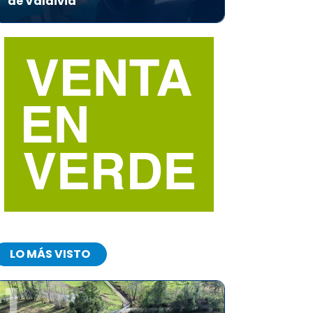
de Valdivia
LO MÁS VISTO
1