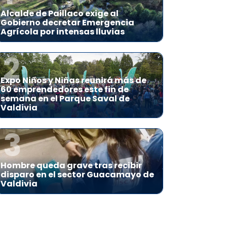
Alcalde de Paillaco exige al
Gobierno decretar Emergencia
Agrícola por intensas lluvias
2
Expo Niños y Niñas reunirá más de
60 emprendedores este fin de
semana en el Parque Saval de
Valdivia
3
Hombre queda grave tras recibir
disparo en el sector Guacamayo de
Valdivia