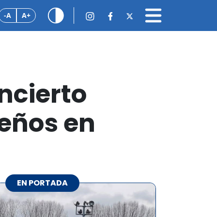
-A
A+
ncierto
deños en
EN PORTADA