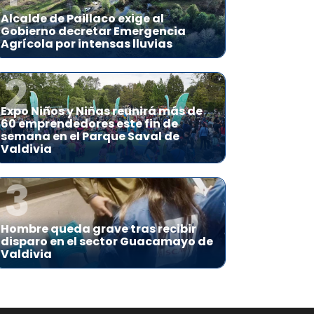
Alcalde de Paillaco exige al
Gobierno decretar Emergencia
Agrícola por intensas lluvias
2
Expo Niños y Niñas reunirá más de
60 emprendedores este fin de
semana en el Parque Saval de
Valdivia
3
Hombre queda grave tras recibir
disparo en el sector Guacamayo de
Valdivia