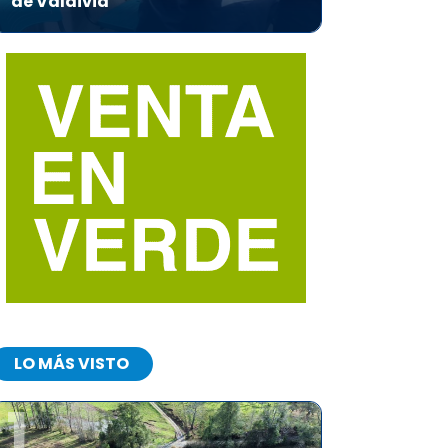
de Valdivia
LO MÁS VISTO
1