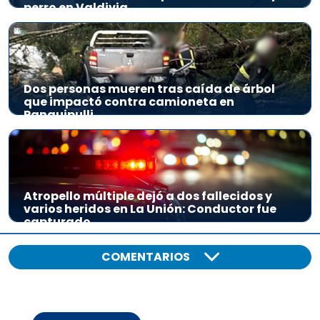
perro en Valdivia
Dos personas mueren tras caída de árbol
que impactó contra camioneta en
Panguipulli
Atropello múltiple dejó a dos fallecidos y
varios heridos en La Unión: Conductor fue
capturado
COMENTARIOS