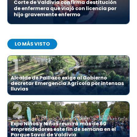
Corte de Valdivia confirma destitución
de enfermera que viajó con licencia por
hijo gravemente enfermo
LO MÁS VISTO
1
Alcalde de Paillaco exige al Gobierno
decretar Emergencia Agrícola por intensas
lluvias
2
Expo Niños y Niñas reunirá más de 60
emprendedores este fin de semana en el
Parque Saval de Valdivia