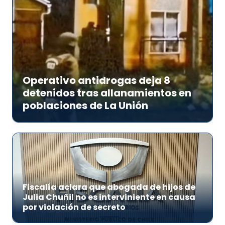
Operativo antidrogas deja 8
detenidos tras allanamientos en
poblaciones de La Unión
Fiscalía aclara que abogada de hijos de
Julia Chuñil no es interviniente en causa
por violación de secreto