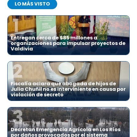
LO MÁS VISTO
1
Entregan cerca de $85 millones a
organizaciones para impulsar proyectos de
Valdivia
2
Fiscalía aclara que abogada de hijos de
Julia Chuñil no es interviniente en causa por
violación de secreto
3
Decretan Emergencia Agrícola en Los Ríos
por daños provocados por el sistema