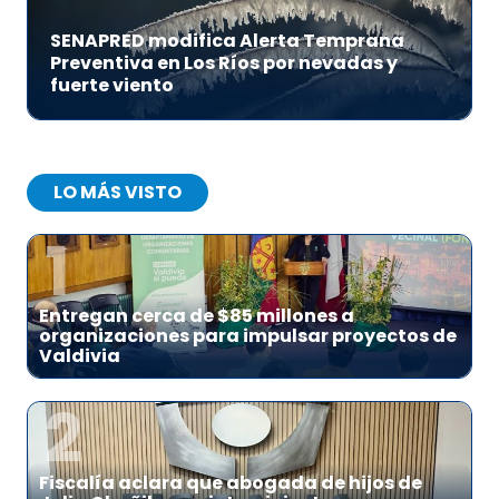
SENAPRED modifica Alerta Temprana
Preventiva en Los Ríos por nevadas y
fuerte viento
LO MÁS VISTO
1
Entregan cerca de $85 millones a
organizaciones para impulsar proyectos de
Valdivia
2
Fiscalía aclara que abogada de hijos de