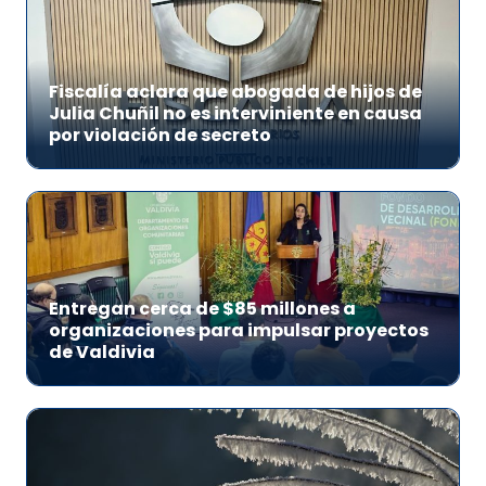
Fiscalía aclara que abogada de hijos de
Julia Chuñil no es interviniente en causa
por violación de secreto
Entregan cerca de $85 millones a
organizaciones para impulsar proyectos
de Valdivia