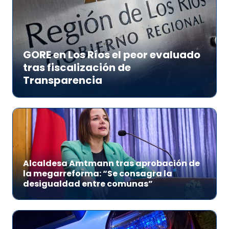
GORE en Los Ríos el peor evaluado
tras fiscalización de
Transparencia
Alcaldesa Amtmann tras aprobación de
la megarreforma: “Se consagra la
desigualdad entre comunas”