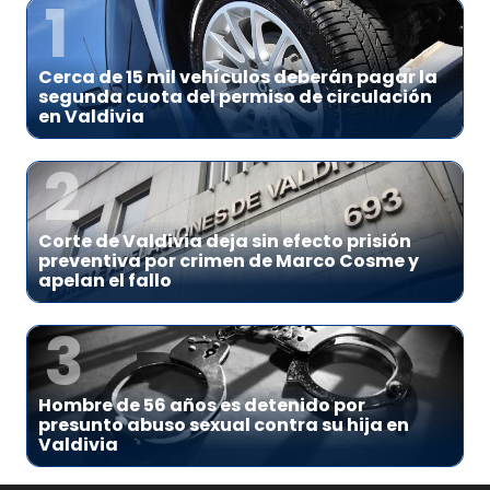
1
Cerca de 15 mil vehículos deberán pagar la
segunda cuota del permiso de circulación
en Valdivia
2
Corte de Valdivia deja sin efecto prisión
preventiva por crimen de Marco Cosme y
apelan el fallo
3
Hombre de 56 años es detenido por
presunto abuso sexual contra su hija en
Valdivia