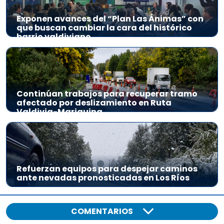
Exponen avances del “Plan Las Ánimas” con
que buscan cambiar la cara del histórico
barrio valdiviano
Continúan trabajos para recuperar tramo
afectado por deslizamiento en Ruta
Valdivia-Mariquina
Refuerzan equipos para despejar caminos
ante nevadas pronosticadas en Los Ríos
COMENTARIOS