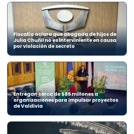
Fiscalía aclara que abogada de hijos de
Julia Chuñil no es interviniente en causa
por violación de secreto
Entregan cerca de $85 millones a
organizaciones para impulsar proyectos
de Valdivia