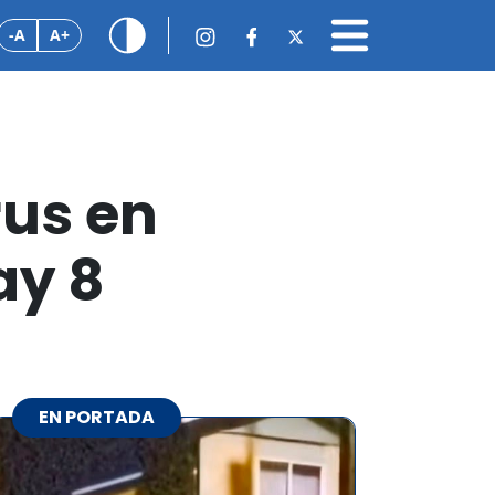
-A
A+
rus en
ay 8
EN PORTADA