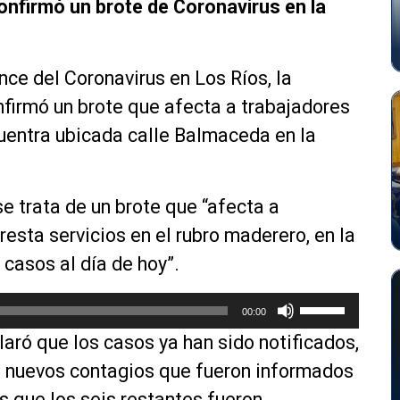
onfirmó un brote de Coronavirus en la
nce del Coronavirus en Los Ríos, la
firmó un brote que afecta a trabajadores
entra ubicada calle Balmaceda en la
se trata de un brote que “afecta a
esta servicios en el rubro maderero, en la
casos al día de hoy”.
U
00:00
t
ró que los casos ya han sido notificados,
i
l
o nuevos contagios que fueron informados
i
s que los seis restantes fueron