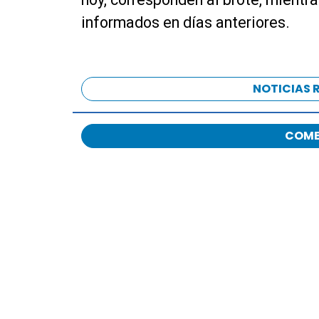
d
informados en días anteriores.
u
c
t
o
NOTICIAS 
r
d
e
COME
a
u
d
i
o