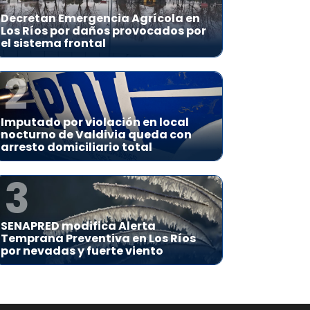
Decretan Emergencia Agrícola en
Los Ríos por daños provocados por
el sistema frontal
2
Imputado por violación en local
nocturno de Valdivia queda con
arresto domiciliario total
3
SENAPRED modifica Alerta
Temprana Preventiva en Los Ríos
por nevadas y fuerte viento