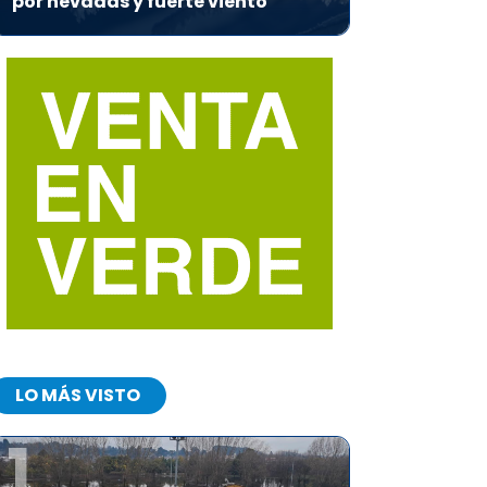
por nevadas y fuerte viento
LO MÁS VISTO
1