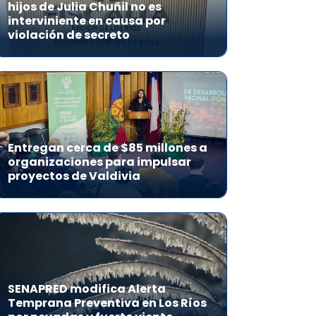
hijos de Julia Chuñil no es
interviniente en causa por
violación de secreto
Entregan cerca de $85 millones a
organizaciones para impulsar
proyectos de Valdivia
SENAPRED modifica Alerta
Temprana Preventiva en Los Ríos