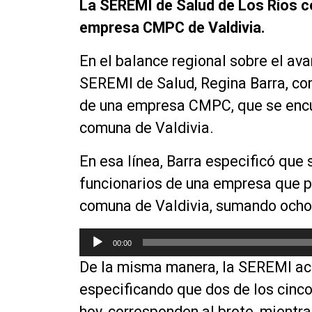
La SEREMI de Salud de Los Ríos c
empresa CMPC de Valdivia.
En el balance regional sobre el ava
SEREMI de Salud, Regina Barra, con
de una empresa CMPC, que se encu
comuna de Valdivia.
En esa línea, Barra especificó que 
funcionarios de una empresa que pr
comuna de Valdivia, sumando ocho 
R
00:00
e
De la misma manera, la SEREMI acla
p
r
especificando que dos de los cinc
o
hoy, corresponden al brote, mientra