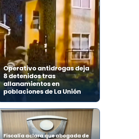
Operativo antidrogas deja
8 detenidos tras
allanamientos en
poblaciones de La Unión
Fiscalía aclara que abogada de