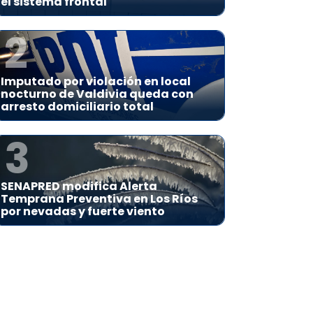
el sistema frontal
2
Imputado por violación en local
nocturno de Valdivia queda con
arresto domiciliario total
3
SENAPRED modifica Alerta
Temprana Preventiva en Los Ríos
por nevadas y fuerte viento