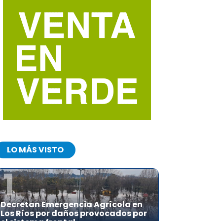
LO MÁS VISTO
1
Decretan Emergencia Agrícola en
Los Ríos por daños provocados por