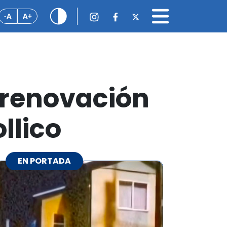
-A
A+
 renovación
llico
EN PORTADA