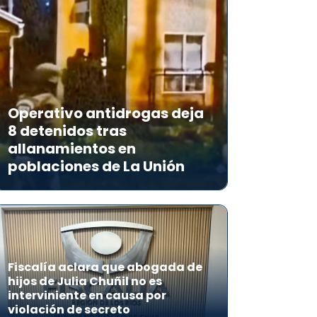
Operativo antidrogas deja
8 detenidos tras
allanamientos en
poblaciones de La Unión
Fiscalía aclara que abogada de
hijos de Julia Chuñil no es
interviniente en causa por
violación de secreto