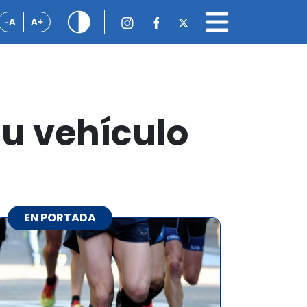
-A
A+
su vehículo
EN PORTADA