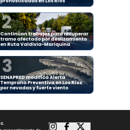
pronosticadas en Los Ríos
2
Continúan trabajos para recuperar
tramo afectado por deslizamiento
en Ruta Valdivia-Mariquina
3
SENAPRED modifica Alerta
Temprana Preventiva en Los Ríos
por nevadas y fuerte viento
os.