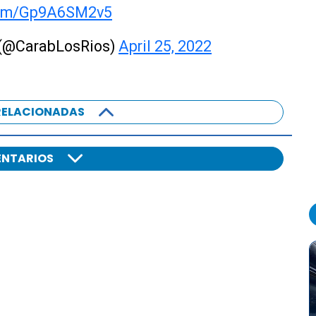
.com/Gp9A6SM2v5
s (@CarabLosRios)
April 25, 2022
RELACIONADAS
NTARIOS