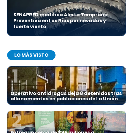
SENAPRED modifica Alerta Temprana
Preventiva en Los Ríos por nevadas y
fuerte viento
LO MÁS VISTO
1
Operativo antidrogas deja 8 detenidos tras
allanamientos en poblaciones de La Unión
2
Entregan cerca de $85 millones a