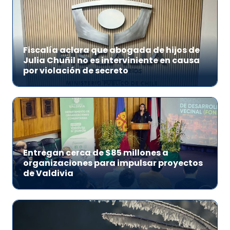
Fiscalía aclara que abogada de hijos de
Julia Chuñil no es interviniente en causa
por violación de secreto
Entregan cerca de $85 millones a
organizaciones para impulsar proyectos
de Valdivia