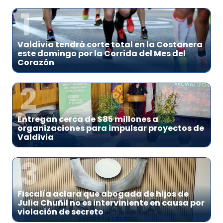
1
Valdivia tendrá corte total en la Costanera
este domingo por la Corrida del Mes del
Corazón
2
Entregan cerca de $85 millones a
organizaciones para impulsar proyectos de
Valdivia
3
Fiscalía aclara que abogada de hijos de
Julia Chuñil no es interviniente en causa por
violación de secreto