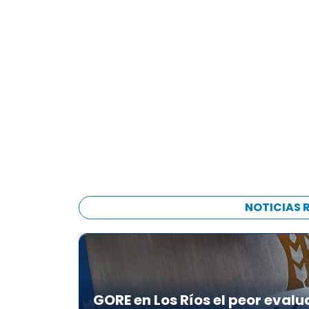
d
i
o
NOTICIAS 
GORE en Los Ríos el peor evalu