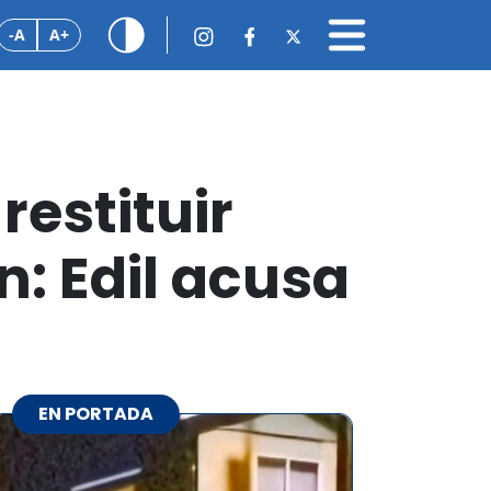
-A
A+
restituir
n: Edil acusa
EN PORTADA