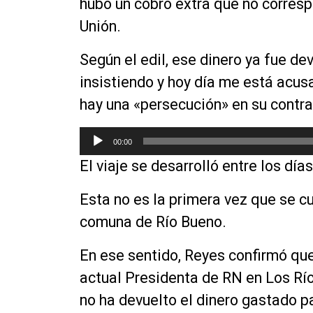
hubo un cobro extra que no corresp
e
a
Unión.
u
d
Según el edil, ese dinero ya fue dev
i
insistiendo y hoy día me
está
acusa
o
hay una «persecución» en su contra
R
00:00
e
El viaje se desarrolló entre los día
p
r
Esta no es la primera vez que se c
o
d
comuna de Río Bueno.
u
c
En ese sentido, Reyes confirmó
que
t
actual Presidenta de RN en Los Río
o
no ha devuelto el dinero gastado p
r