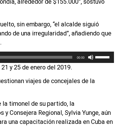
ondía, alrededor de $155.000”, sostuvo
c
l
a
s
uelto, sin embargo, “el alcalde siguió
d
ndo de una irregularidad”, añadiendo que
e
.
f
l
U
e
00:00
t
c
s 21 y 25 de enero del 2019.
i
h
l
a
uestionan viajes de concejales de la
i
a
z
r
a
r
l
 la timonel de su partido, la
i
a
b
s y Consejera Regional, Sylvia Yunge, aún
s
a
ara una capacitación realizada en Cuba en
t
/