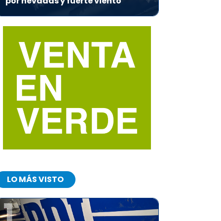
por nevadas y fuerte viento
LO MÁS VISTO
1