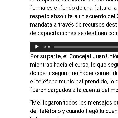
forma es el fondo de una falta a la
respeto absoluta a un acuerdo del
mandata a través de recursos desti
de capacitaciones se destinen con u
R
00:00
e
Por su parte, el Concejal Juan Uni
p
r
mientras hacía el curso, lo que seg
o
donde -asegura- no haber cometido
d
el
teléfono
municipal prendido, lo 
u
c
fueron cargados a la cuenta del mó
t
o
“Me llegaron todos los mensajes q
r
del
teléfono
y cuando llegó la cuen
d