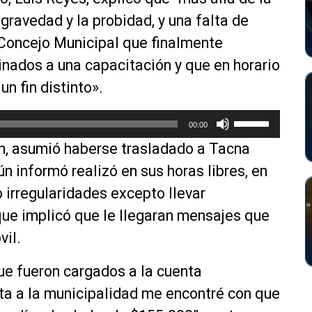
 gravedad y la probidad, y una falta de
 Concejo Municipal que finalmente
nados a una capacitación y que en horario
n fin distinto».
U
00:00
t
ón, asumió haberse trasladado a Tacna
i
l
ún informó realizó en sus horas libres, en
i
 irregularidades excepto llevar
z
que implicó que le llegaran mensajes que
a
l
vil.
a
s
ue fueron cargados a la cuenta
t
ta a la municipalidad me encontré con que
e