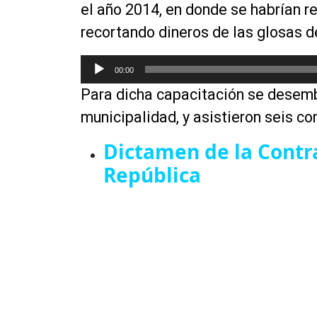
d
el año 2014, en donde se habrían r
e
recortando dineros de las glosas 
a
u
R
00:00
d
e
i
Para dicha capacitación se desemb
p
o
r
municipalidad, y asistieron seis co
o
Dictamen de la Contra
d
u
República
c
t
o
r
d
e
a
u