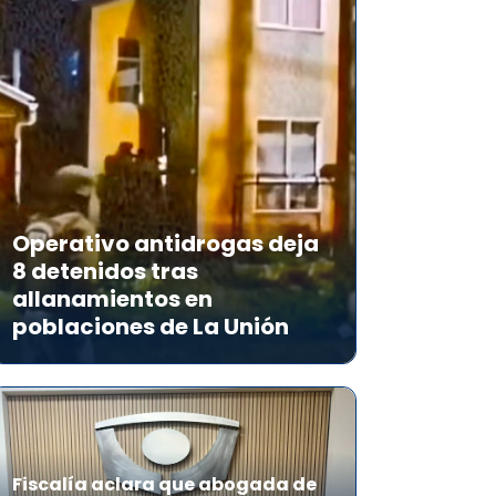
Operativo antidrogas deja
8 detenidos tras
allanamientos en
poblaciones de La Unión
Fiscalía aclara que abogada de