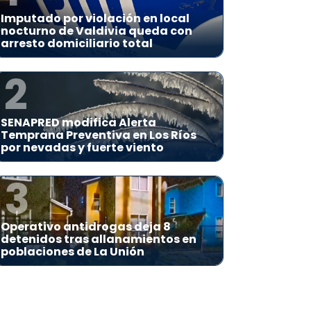
Imputado por violación en local
nocturno de Valdivia queda con
arresto domiciliario total
2
SENAPRED modifica Alerta
Temprana Preventiva en Los Ríos
por nevadas y fuerte viento
3
Operativo antidrogas deja 8
detenidos tras allanamientos en
poblaciones de La Unión