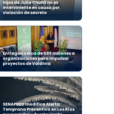
hijos de Julia Chuñil no es
interviniente en causa por
violación de secreto
Entregan cerca de $85 millones a
organizaciones para impulsar
proyectos de Valdivia
SENAPRED modifica Alerta
Temprana Preventiva en Los Ríos