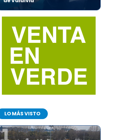
de Valdivia
LO MÁS VISTO
1