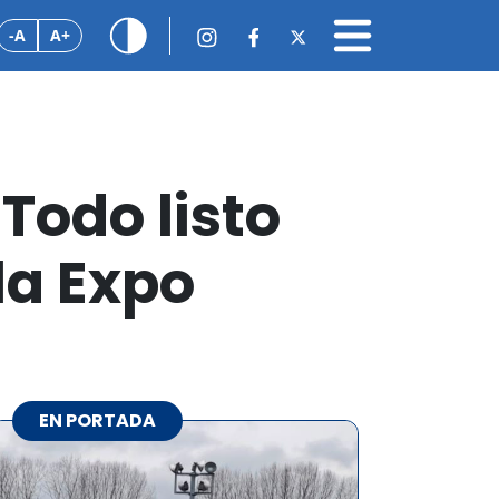
-A
A+
Todo listo
la Expo
EN PORTADA