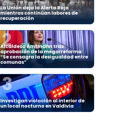
La Unión deja la Alerta Roja
mientras continúan labores de
recuperación
2
Alcaldesa Amtmann tras
aprobación de la megarreforma:
“Se consagra la desigualdad entre
comunas”
3
Investigan violación al interior de
un local nocturno en Valdivia