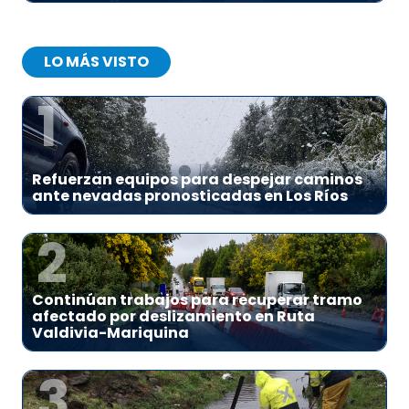
LO MÁS VISTO
1
Refuerzan equipos para despejar caminos
ante nevadas pronosticadas en Los Ríos
2
Continúan trabajos para recuperar tramo
afectado por deslizamiento en Ruta
Valdivia-Mariquina
3