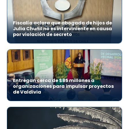
Fiscalía aclara que abogada de hijos de
Julia Chuñil no es interviniente en causa
por violación de secreto
Entregan cerca de $85 millones a
organizaciones para impulsar proyectos
de Valdivia