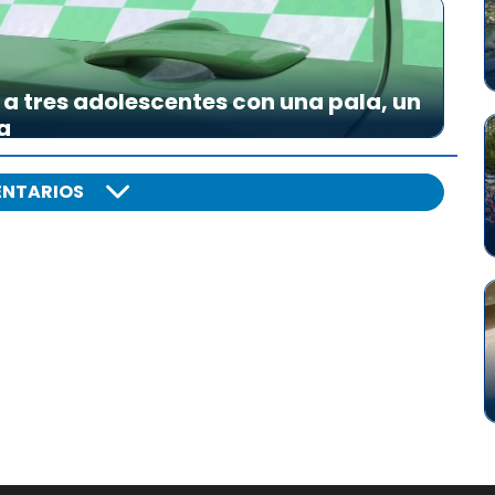
a tres adolescentes con una pala, un
a
NTARIOS