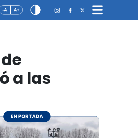
-A
A+
 de
 a las
EN PORTADA