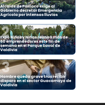
Alcalde de Paillaco exige al
Gobierno decretar Emergencia
Agrícola por intensas lluvias
2
Expo Niños y Niñas reunirá más de
60 emprendedores este fin de
semana en el Parque Saval de
Valdivia
3
Hombre queda grave tras recibir
disparo en el sector Guacamayo de
Valdivia