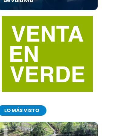
de Valdivia
LO MÁS VISTO
1