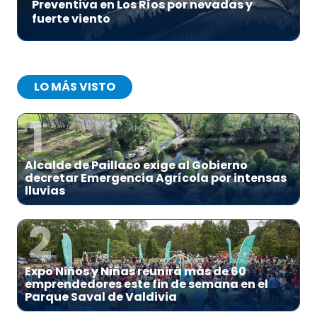
Preventiva en Los Ríos por nevadas y
fuerte viento
LO MÁS VISTO
1
Alcalde de Paillaco exige al Gobierno
decretar Emergencia Agrícola por intensas
lluvias
2
Expo Niños y Niñas reunirá más de 60
emprendedores este fin de semana en el
Parque Saval de Valdivia