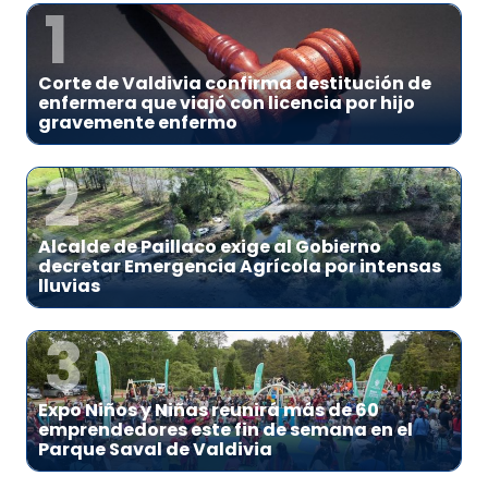
1
Corte de Valdivia confirma destitución de
enfermera que viajó con licencia por hijo
gravemente enfermo
2
Alcalde de Paillaco exige al Gobierno
decretar Emergencia Agrícola por intensas
lluvias
3
Expo Niños y Niñas reunirá más de 60
emprendedores este fin de semana en el
Parque Saval de Valdivia