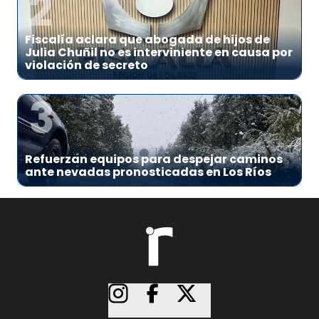
2
Fiscalía aclara que abogada de hijos de
Julia Chuñil no es interviniente en causa por
violación de secreto
3
Refuerzan equipos para despejar caminos
ante nevadas pronosticadas en Los Ríos