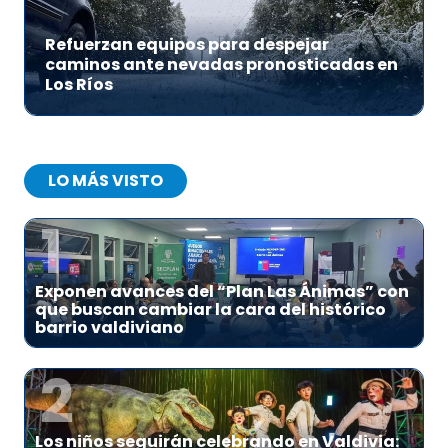
Refuerzan equipos para despejar
caminos ante nevadas pronosticadas en
Los Ríos
LO MÁS VISTO
1
Exponen avances del “Plan Las Ánimas” con
que buscan cambiar la cara del histórico
barrio valdiviano
2
Los niños seguirán celebrando en Valdivia: