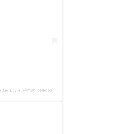
𝒆 𝑳𝒐𝒔 𝑳𝒂𝒈𝒐𝒔 (@muniloslagos)