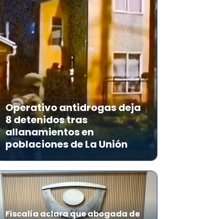
Operativo antidrogas deja
8 detenidos tras
allanamientos en
poblaciones de La Unión
Fiscalía aclara que abogada de