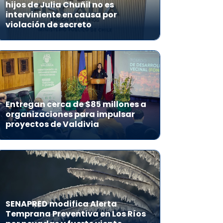
hijos de Julia Chuñil no es
interviniente en causa por
violación de secreto
Entregan cerca de $85 millones a
organizaciones para impulsar
proyectos de Valdivia
SENAPRED modifica Alerta
Temprana Preventiva en Los Ríos