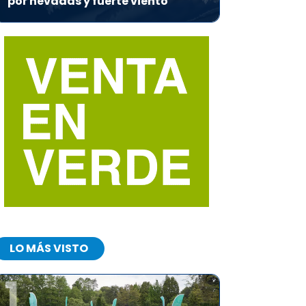
por nevadas y fuerte viento
LO MÁS VISTO
1