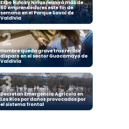
Expo Niños y Niñas reunirá más de
60 emprendedores este fin de
semana en el Parque Saval de
Valdivia
2
Hombre queda grave tras recibir
disparo en el sector Guacamayo de
Valdivia
3
Decretan Emergencia Agrícola en
Los Ríos por daños provocados por
el sistema frontal