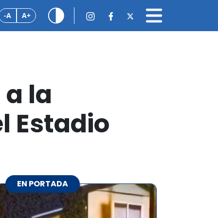
-A
A+
 a la
l Estadio
EN PORTADA