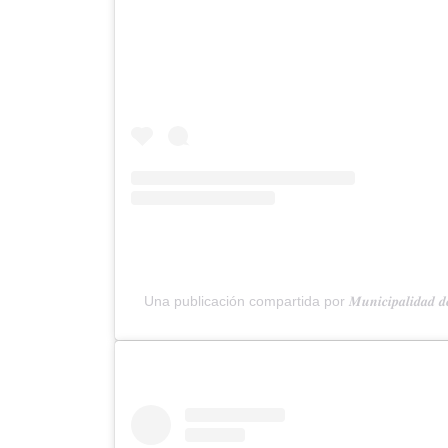
Una publicación compartida por 𝑴𝒖𝒏𝒊𝒄𝒊𝒑𝒂𝒍𝒊𝒅𝒂𝒅 𝒅