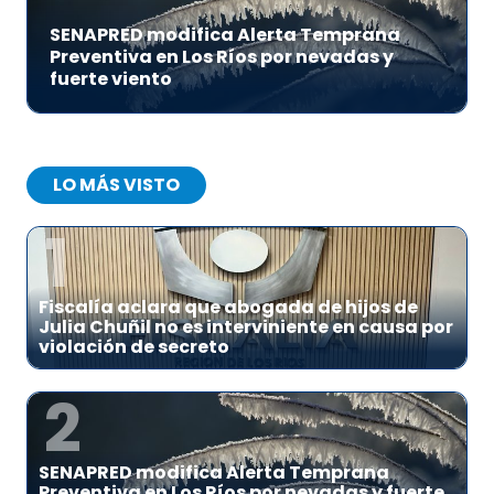
SENAPRED modifica Alerta Temprana
Preventiva en Los Ríos por nevadas y
fuerte viento
LO MÁS VISTO
1
Fiscalía aclara que abogada de hijos de
Julia Chuñil no es interviniente en causa por
violación de secreto
2
SENAPRED modifica Alerta Temprana
Preventiva en Los Ríos por nevadas y fuerte