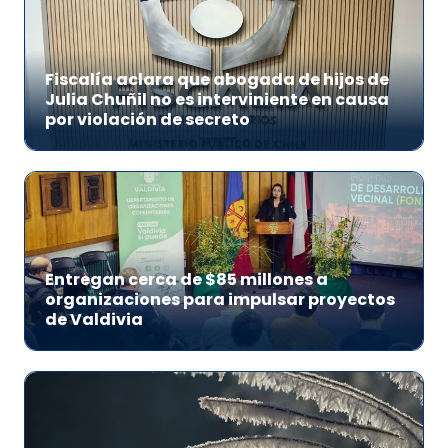
Fiscalía aclara que abogada de hijos de
Julia Chuñil no es interviniente en causa
por violación de secreto
Entregan cerca de $85 millones a
organizaciones para impulsar proyectos
de Valdivia