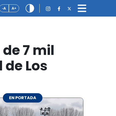
-A
A+
 de 7 mil
l de Los
EN PORTADA