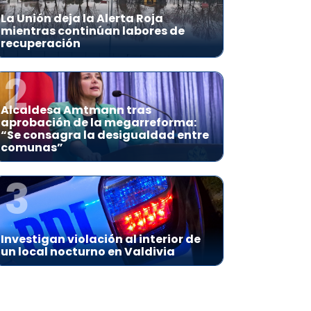
La Unión deja la Alerta Roja
mientras continúan labores de
recuperación
2
Alcaldesa Amtmann tras
aprobación de la megarreforma:
“Se consagra la desigualdad entre
comunas”
3
Investigan violación al interior de
un local nocturno en Valdivia