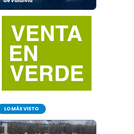
de Valdivia
LO MÁS VISTO
1