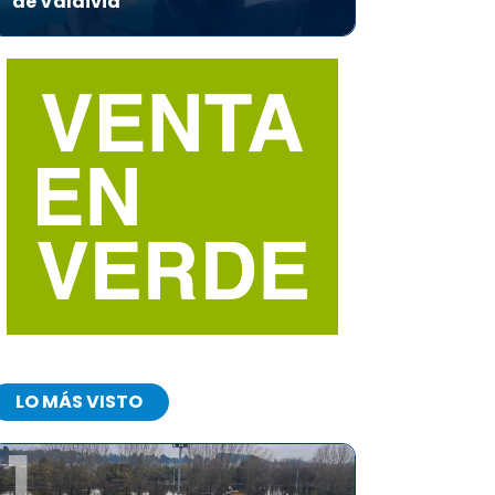
de Valdivia
LO MÁS VISTO
1