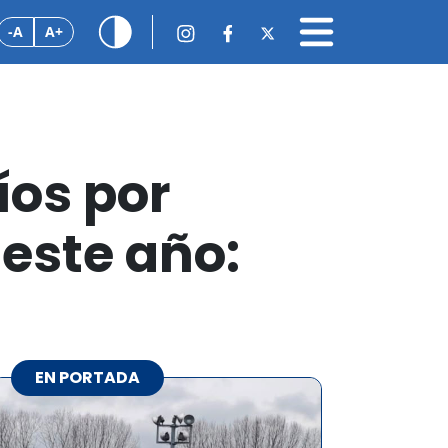
-A
A+
íos por
 este año:
EN PORTADA