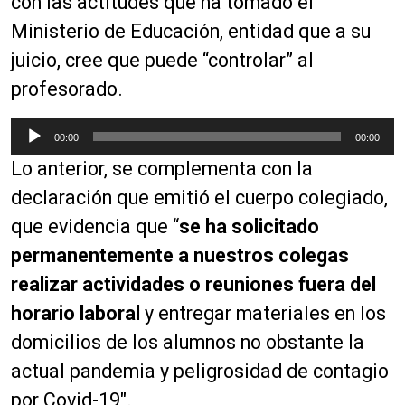
con las actitudes que ha tomado el
Ministerio de Educación, entidad que a su
juicio, cree que puede “controlar” al
profesorado.
R
00:00
00:00
e
Lo anterior, se complementa con la
p
r
declaración que emitió el cuerpo colegiado,
o
que evidencia que “
se ha solicitado
d
permanentemente a nuestros colegas
u
c
realizar actividades o reuniones fuera del
t
horario laboral
y entregar materiales en los
o
domicilios de los alumnos no obstante la
r
d
actual pandemia y peligrosidad de contagio
e
por C
ovid-19″.