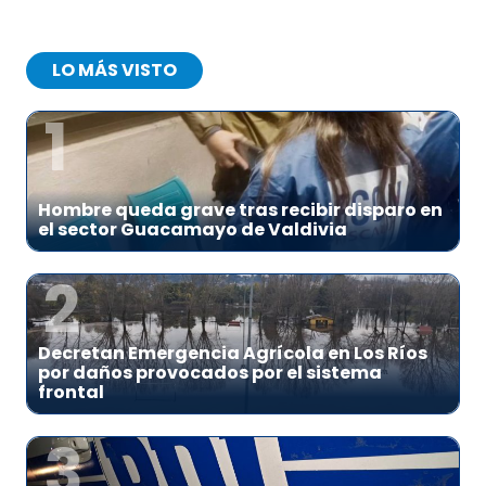
LO MÁS VISTO
1
Hombre queda grave tras recibir disparo en
el sector Guacamayo de Valdivia
2
Decretan Emergencia Agrícola en Los Ríos
por daños provocados por el sistema
frontal
3