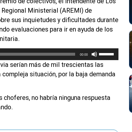
gremio de colectivos, el Intendente de Los
i
 Regional Ministerial (AREMI)
de
z
re sus inquietudes y dificultades durante
a
l
ando evaluaciones para ir en ayuda de los
a
nitaria.
s
t
U
00:00
e
t
c
ivia serían más de mil trescientas las
i
l
l
a compleja situación, por la baja demanda
a
i
s
z
d
a
s choferes, no habría ninguna respuesta
e
l
f
ando.
a
l
s
e
t
c
e