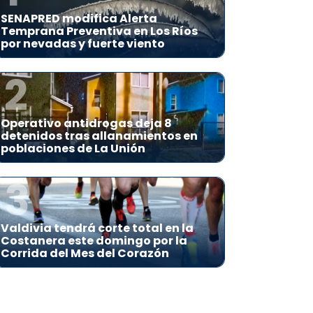
SENAPRED modifica Alerta
Temprana Preventiva en Los Ríos
por nevadas y fuerte viento
2
Operativo antidrogas deja 8
detenidos tras allanamientos en
poblaciones de La Unión
3
Valdivia tendrá corte total en la
Costanera este domingo por la
Corrida del Mes del Corazón