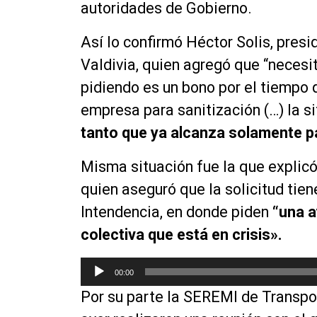
autoridades de Gobierno.
Así lo confirmó Héctor Solis, presi
Valdivia, quien agregó que “neces
pidiendo es un bono por el tiempo 
empresa para sanitización (…) la s
tanto que ya alcanza solamente par
Misma situación fue la que explicó 
quien aseguró que la solicitud tie
Intendencia, en donde piden
“
una a
colectiva que está en crisis».
R
00:00
e
Por su parte la SEREMI de Transpo
p
r