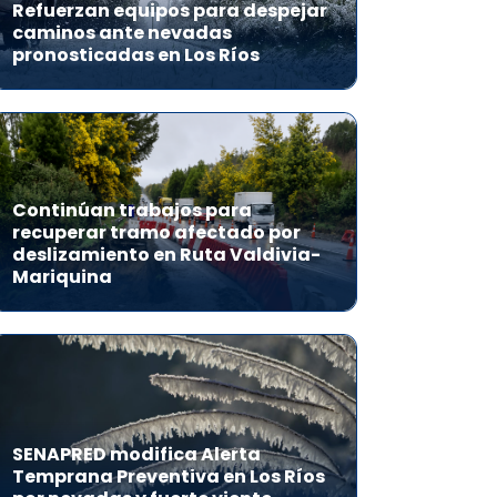
Refuerzan equipos para despejar
caminos ante nevadas
pronosticadas en Los Ríos
Continúan trabajos para
recuperar tramo afectado por
deslizamiento en Ruta Valdivia-
Mariquina
SENAPRED modifica Alerta
Temprana Preventiva en Los Ríos