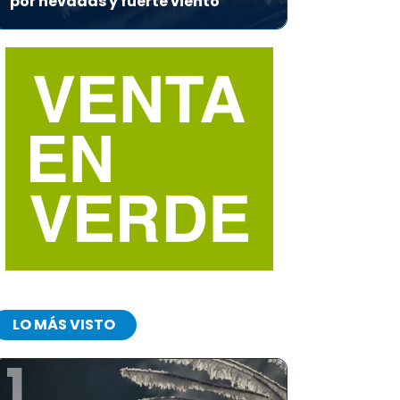
por nevadas y fuerte viento
LO MÁS VISTO
1