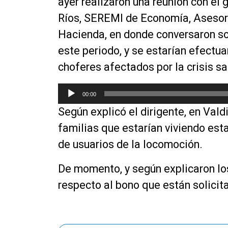
ayer realizaron una reunión con el 
o
Ríos, SEREMI de Economía,
Asesor
d
Hacienda, en donde conversaron sob
u
c
este periodo, y se estarían efectu
t
choferes afectados por la crisis sa
o
r
R
00:00
d
e
e
Según explicó el dirigente, en Vald
p
a
r
familias que estarían viviendo est
u
o
de usuarios de la locomoción.
d
d
i
u
De momento, y según explicaron lo
o
c
respecto al bono que
están
solicit
t
o
r
d