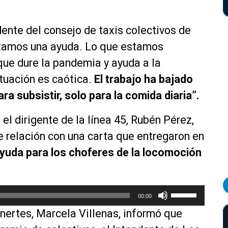
dente del consejo de taxis colectivos de
itamos una ayuda. Lo que estamos
que dure la pandemia y ayuda a la
ituación es
caótica
.
El trabajo ha bajado
a subsistir, solo para la comida diaria”.
el dirigente de la línea 45,
Rubén
Pérez,
ne relación con una carta que
entregaron
en
yuda para los choferes de la locomoción
U
00:00
t
nertes, Marcela Villenas, informó que
i
l