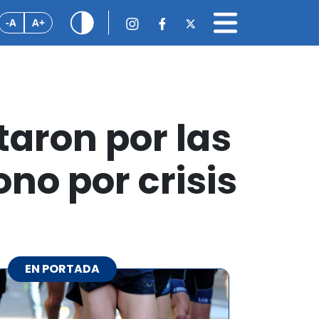
-A
A+
taron por las
ono por crisis
EN PORTADA