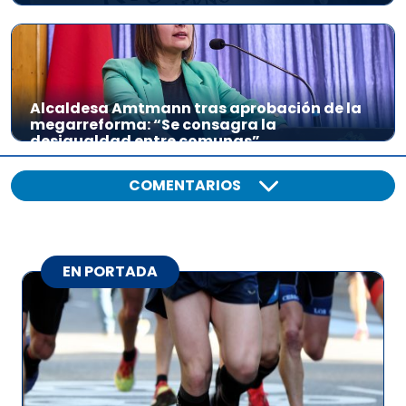
Alcaldesa Amtmann tras aprobación de la
megarreforma: “Se consagra la
desigualdad entre comunas”
COMENTARIOS
EN PORTADA