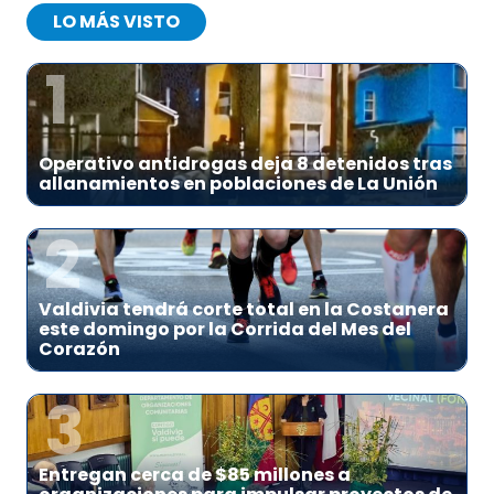
LO MÁS VISTO
1
Operativo antidrogas deja 8 detenidos tras
allanamientos en poblaciones de La Unión
2
Valdivia tendrá corte total en la Costanera
este domingo por la Corrida del Mes del
Corazón
3
Entregan cerca de $85 millones a