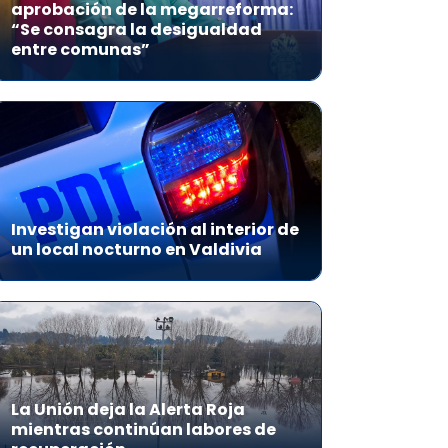
aprobación de la megarreforma:
“Se consagra la desigualdad
entre comunas”
Investigan violación al interior de
un local nocturno en Valdivia
La Unión deja la Alerta Roja
mientras continúan labores de