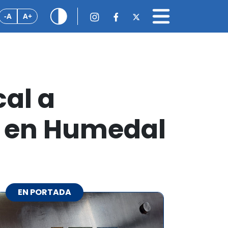
-A
A+
cal a
os en Humedal
EN PORTADA