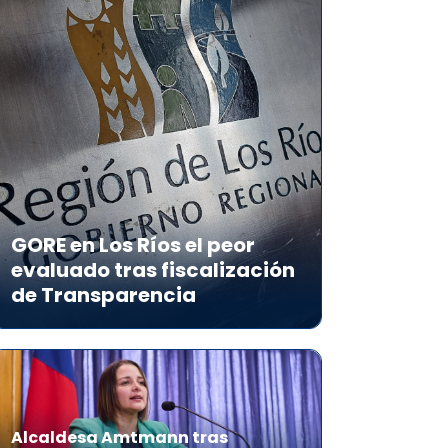
GORE en Los Ríos el peor
evaluado tras fiscalización
de Transparencia
Alcaldesa Amtmann tras