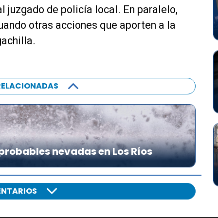
al juzgado de policía local. En paralelo,
uando otras acciones que aporten a la
achilla.
RELACIONADAS
probables nevadas en Los Ríos
NTARIOS