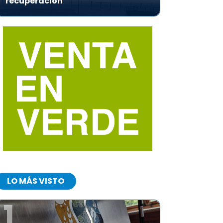
recuperación
LO MÁS VISTO
1