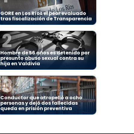
GORE en Los Ríos el peor evaluado
tras fiscalización de Transparencia
2
Hombre de 56 años es detenido por
presunto abuso sexual contra su
hija en Valdivia
3
Conductor que atropelló a ocho
personas y dejó dos fallecidas
queda en prisión preventiva