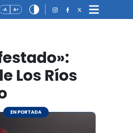
-A
A+
festado»:
e Los Ríos
o
EN PORTADA