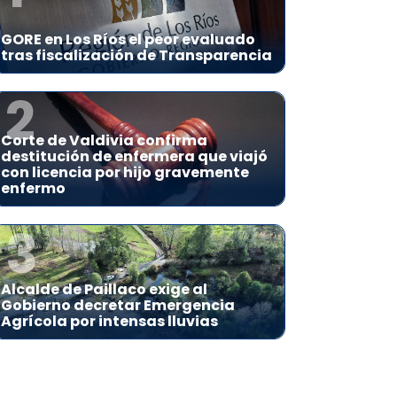
GORE en Los Ríos el peor evaluado
tras fiscalización de Transparencia
2
Corte de Valdivia confirma
destitución de enfermera que viajó
con licencia por hijo gravemente
enfermo
3
Alcalde de Paillaco exige al
Gobierno decretar Emergencia
Agrícola por intensas lluvias