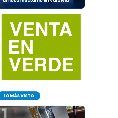
un local nocturno en Valdivia
LO MÁS VISTO
1