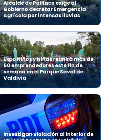
Alcalde de Paillaco exige al
Gobierno decretar Emergencia
Agrícola por intensas lluvias
Expo Niños y Niñas reunirá más de
60 emprendedores este fin de
semana en el Parque Saval de
Valdivia
Investigan violación al interior de