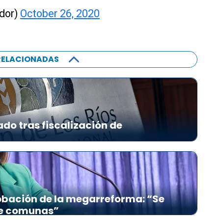
ador)
October 26, 2020
RELACIONADAS
ado tras fiscalización de
bación de la megarreforma: “Se
re comunas”