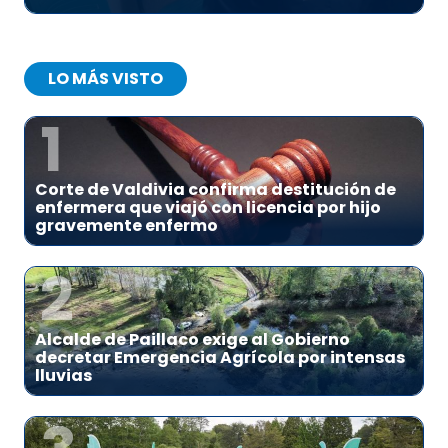
LO MÁS VISTO
1
Corte de Valdivia confirma destitución de
enfermera que viajó con licencia por hijo
gravemente enfermo
2
Alcalde de Paillaco exige al Gobierno
decretar Emergencia Agrícola por intensas
lluvias