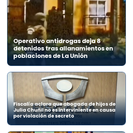
Operativo antidrogas deja 8
detenidos tras allanamientos en
poblaciones de La Unión
Fiscalía aclara que abogada de hijos de
Julia Chuñil no es interviniente en causa
por violación de secreto