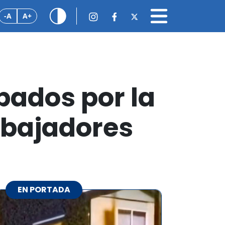
-A
A+
pados por la
rabajadores
EN PORTADA