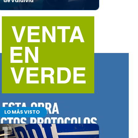
de Valdivia
LO MÁS VISTO
1