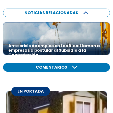
NOTICIAS RELACIONADAS
Ante crisis de empleo en Los Ríos: Llaman a
empresas a postular al Subsidio a la
Contratación
COMENTARIOS
EN PORTADA