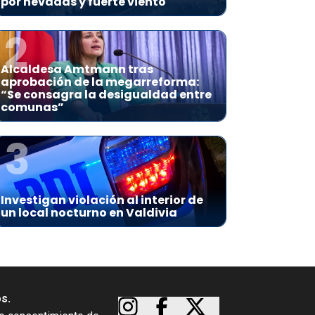
por nevadas y fuerte viento
2
Alcaldesa Amtmann tras
aprobación de la megarreforma:
“Se consagra la desigualdad entre
comunas”
3
Investigan violación al interior de
un local nocturno en Valdivia
os.