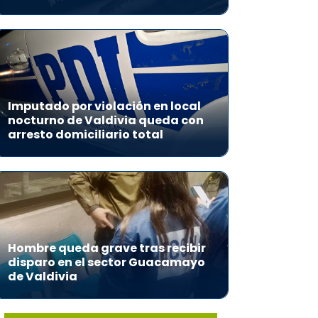
Imputado por violación en local
nocturno de Valdivia queda con
arresto domiciliario total
Hombre queda grave tras recibir
disparo en el sector Guacamayo
de Valdivia