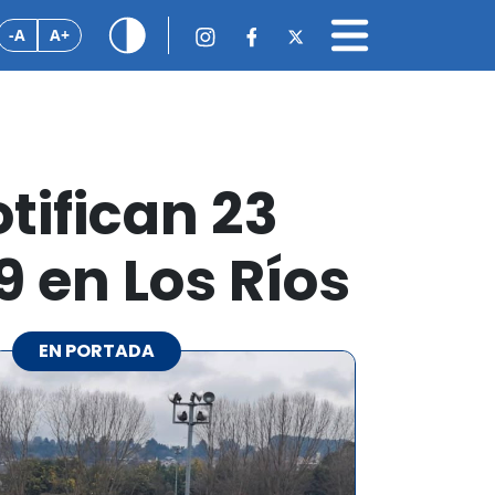
-A
A+
tifican 23
 en Los Ríos
EN PORTADA