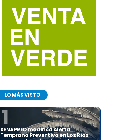
LO MÁS VISTO
1
SENAPRED modifica Alerta
Temprana Preventiva en Los Ríos